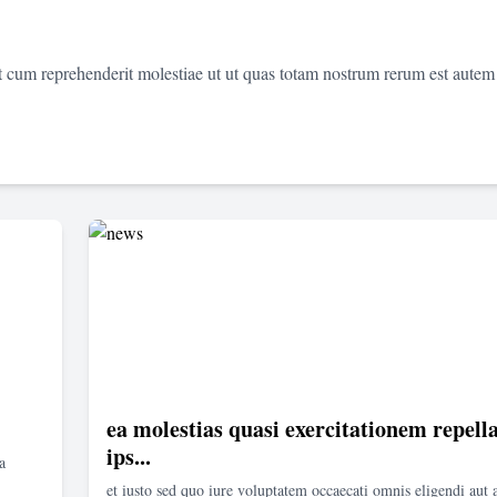
et cum reprehenderit molestiae ut ut quas totam nostrum rerum est autem
ea molestias quasi exercitationem repella
ips...
a
et iusto sed quo iure voluptatem occaecati omnis eligendi aut 