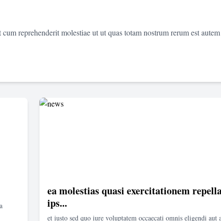
et cum reprehenderit molestiae ut ut quas totam nostrum rerum est autem
ea molestias quasi exercitationem repella
ips...
a
et iusto sed quo iure voluptatem occaecati omnis eligendi aut 