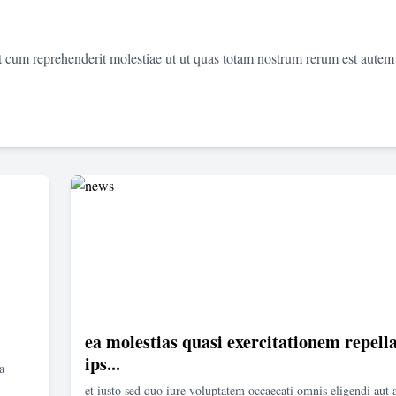
et cum reprehenderit molestiae ut ut quas totam nostrum rerum est autem
ea molestias quasi exercitationem repella
ips...
a
et iusto sed quo iure voluptatem occaecati omnis eligendi aut 