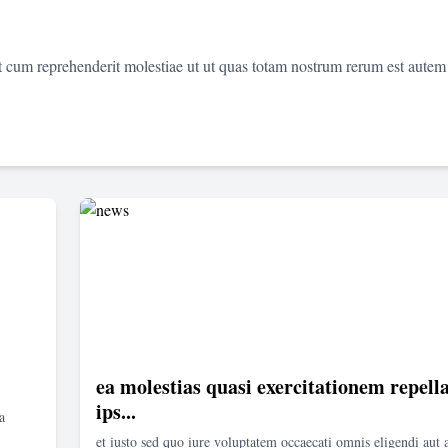
et cum reprehenderit molestiae ut ut quas totam nostrum rerum est autem
ea molestias quasi exercitationem repella
ips...
a
et iusto sed quo iure voluptatem occaecati omnis eligendi aut 