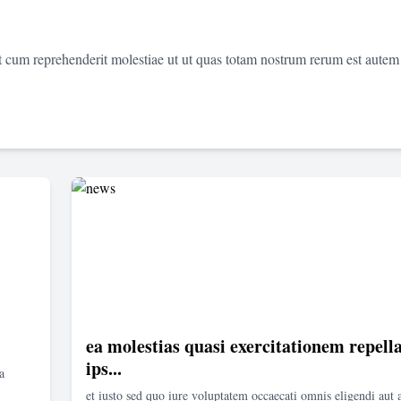
et cum reprehenderit molestiae ut ut quas totam nostrum rerum est autem
ea molestias quasi exercitationem repella
ips...
a
et iusto sed quo iure voluptatem occaecati omnis eligendi aut 