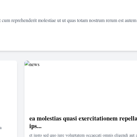
et cum reprehenderit molestiae ut ut quas totam nostrum rerum est autem
ea molestias quasi exercitationem repella
ips...
a
et iusto sed quo iure voluptatem occaecati omnis eligendi aut 