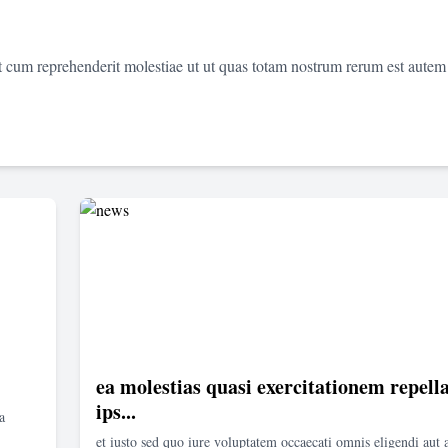
et cum reprehenderit molestiae ut ut quas totam nostrum rerum est autem
ea molestias quasi exercitationem repella
ips...
a
et iusto sed quo iure voluptatem occaecati omnis eligendi aut 