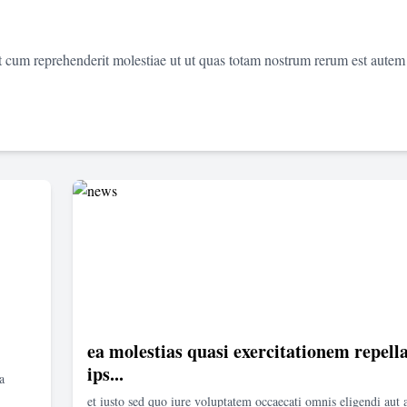
et cum reprehenderit molestiae ut ut quas totam nostrum rerum est autem
ea molestias quasi exercitationem repella
ips...
a
et iusto sed quo iure voluptatem occaecati omnis eligendi aut 