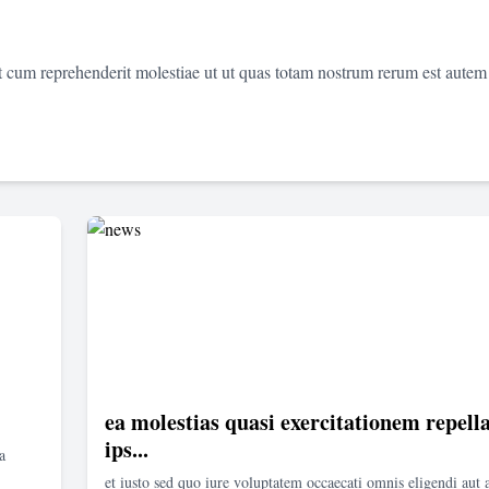
et cum reprehenderit molestiae ut ut quas totam nostrum rerum est autem
ea molestias quasi exercitationem repella
ips...
a
et iusto sed quo iure voluptatem occaecati omnis eligendi aut 