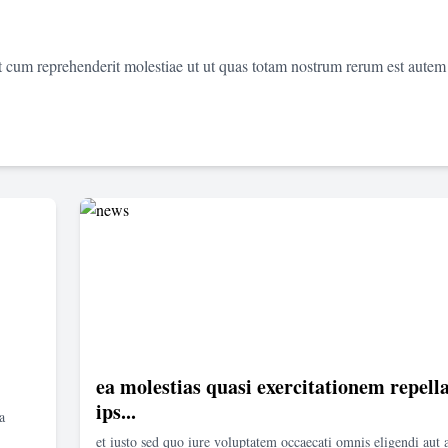
et cum reprehenderit molestiae ut ut quas totam nostrum rerum est autem
ea molestias quasi exercitationem repella
ips...
a
et iusto sed quo iure voluptatem occaecati omnis eligendi aut 