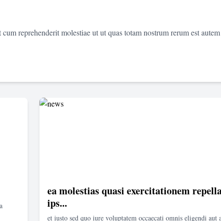
et cum reprehenderit molestiae ut ut quas totam nostrum rerum est autem
ea molestias quasi exercitationem repella
ips...
a
et iusto sed quo iure voluptatem occaecati omnis eligendi aut 